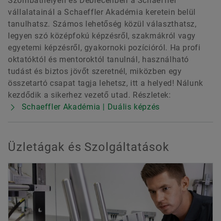
Szombathelyen és Debrecenben a Schaeffler
vállalatainál a Schaeffler Akadémia keretein belül
tanulhatsz. Számos lehetőség közül választhatsz,
legyen szó középfokú képzésről, szakmákról vagy
egyetemi képzésről, gyakornoki pozícióról. Ha profi
oktatóktól és mentoroktól tanulnál, használható
tudást és biztos jövőt szeretnél, miközben egy
összetartó csapat tagja lehetsz, itt a helyed! Nálunk
kezdődik a sikerhez vezető utad. Részletek:
Schaeffler Akadémia | Duális képzés
Üzletágak és Szolgáltatások