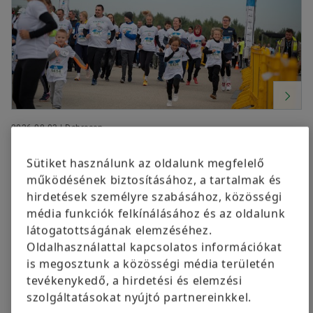
2026.08.03 | Debrecen
Különleges futóversenyt támogat a
Sütiket használunk az oldalunk megfelelő
Schaeffler az esélyegyenlőség jegyében
működésének biztosításához, a tartalmak és
hirdetések személyre szabásához, közösségi
média funkciók felkínálásához és az oldalunk
látogatottságának elemzéséhez.
Oldalhasználattal kapcsolatos információkat
is megosztunk a közösségi média területén
tevékenykedő, a hirdetési és elemzési
szolgáltatásokat nyújtó partnereinkkel.