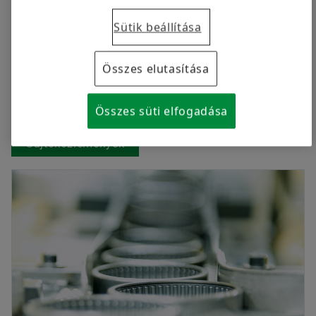
Sütik beállítása
2026.07.13 | Herzogenaurach, Németország & Fort Mill, USA
Összes elutasítása
A Schaeffler hatodik alkalommal nyerte el
a General Motors „Év beszállítója” díját
Összes süti elfogadása
Sajtóközlemények