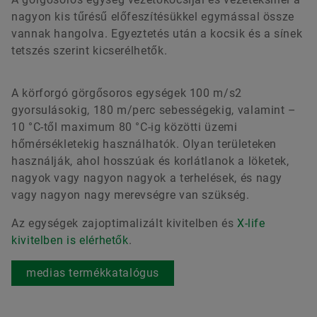
nagyon kis tűrésű előfeszítésükkel egymással össze
vannak hangolva. Egyeztetés után a kocsik és a sínek
tetszés szerint kicserélhetők.
A körforgó görgősoros egységek 100 m/s2
gyorsulásokig, 180 m/perc sebességekig, valamint –
10 °C-től maximum 80 °C-ig közötti üzemi
hőmérsékletekig használhatók. Olyan területeken
használják, ahol hosszúak és korlátlanok a löketek,
nagyok vagy nagyon nagyok a terhelések, és nagy
vagy nagyon nagy merevségre van szükség.
Az egységek zajoptimalizált kivitelben és
X-life
kivitelben is elérhetők
.
medias termékkatalógus