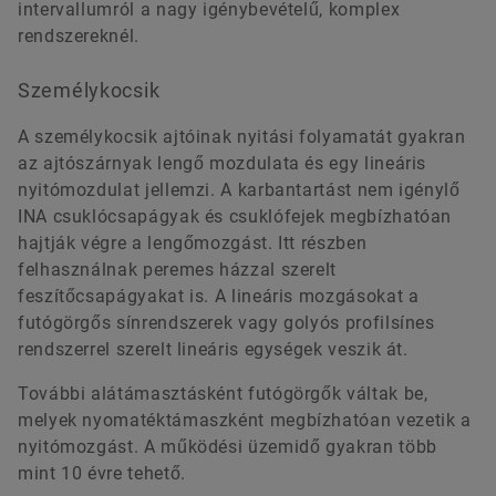
intervallumról a nagy igénybevételű, komplex
rendszereknél.
Személykocsik
A személykocsik ajtóinak nyitási folyamatát gyakran
az ajtószárnyak lengő mozdulata és egy lineáris
nyitómozdulat jellemzi. A karbantartást nem igénylő
INA csuklócsapágyak és csuklófejek megbízhatóan
hajtják végre a lengőmozgást. Itt részben
felhasználnak peremes házzal szerelt
feszítőcsapágyakat is. A lineáris mozgásokat a
futógörgős sínrendszerek vagy golyós profilsínes
rendszerrel szerelt lineáris egységek veszik át.
További alátámasztásként futógörgők váltak be,
melyek nyomatéktámaszként megbízhatóan vezetik a
nyitómozgást. A működési üzemidő gyakran több
mint 10 évre tehető.