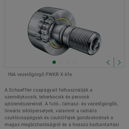
INA vezetőgörgő PWKR X-life
A Schaeffler csapágyait felhasználják a
személykocsik, teherkocsik és peronok
ajtórendszereinél. A futó-, támasz- és vezetőgörgők,
lineáris siklóperselyek, valamint a radiális
csuklócsapágyak és csuklófejek gondoskodnak a
magas megbízhatóságról és a hosszú karbantartási