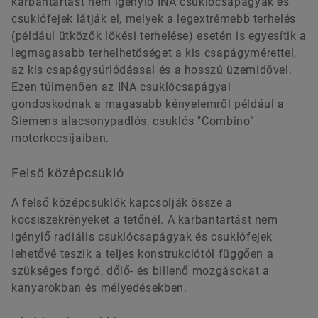
karbantartást nem igénylő INA csuklócsapágyak és
csuklófejek látják el, melyek a legextrémebb terhelés
(például ütközők lökési terhelése) esetén is egyesítik a
legmagasabb terhelhetőséget a kis csapágymérettel,
az kis csapágysúrlódással és a hosszú üzemidővel.
Ezen túlmenően az INA csuklócsapágyai
gondoskodnak a magasabb kényelemről például a
Siemens alacsonypadlós, csuklós "Combino”
motorkocsijaiban.
Felső középcsukló
A felső középcsuklók kapcsolják össze a
kocsiszekrényeket a tetőnél. A karbantartást nem
igénylő radiális csuklócsapágyak és csuklófejek
lehetővé teszik a teljes konstrukciótól függően a
szükséges forgó, dőlő- és billenő mozgásokat a
kanyarokban és mélyedésekben.