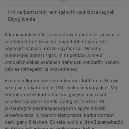
INA karbantartást nem igénylő csuklócsapágyak
Elgoglide-dal
A kapcsolókészülék a mozdony vonóerejét viszi át a
csatlakoztatott kocsikra vagy több meghajtott
egységet kapcsol össze egymással. Néhány
különleges építési fajta, mint például a rövid
vonókészülékek esetében nemcsak vonóerőt, hanem
toló és tömegerőt is közvetítenek.
Ezen az alkalmazási területen már több mint 30 éve
sikeresen alkalmaznak INA-csuklócsapágyakat. Míg
korábban ezek karbantartás-igényes acél/acél-
csuklócsapágyak voltak, addig az ELGOGLIDE
siklóréteg teljesítőképessége ma egyre inkább
lehetővé teszi a hosszú élettartamú karbantartást
nem igénylő kivitelt. Ez találkozik a járműüzemeltetők