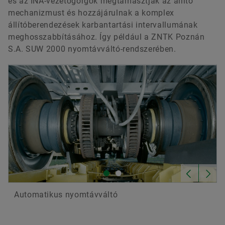
és az INA-vezetőgörgők megtámasztják az állító
mechanizmust és hozzájárulnak a komplex
állítóberendezések karbantartási intervallumának
meghosszabbításához. Így például a ZNTK Poznán
S.A. SUW 2000 nyomtávváltó-rendszerében.
Automatikus nyomtávváltó