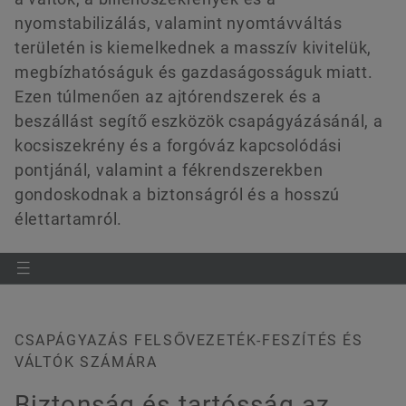
ingyenesen volt elérhető eredetileg.
Expertise in Bearing Technology and
nyomstabilizálás, valamint nyomtávváltás
Egyéb csapágy kiegészítők
Service for Rail Vehicles
területén is kiemelkednek a masszív kivitelük,
megbízhatóságuk és gazdaságosságuk miatt.
Letöltés
Szolgáltatás
Megrendelés most
Ezen túlmenően az ajtórendszerek és a
beszállást segítő eszközök csapágyázásánál, a
kocsiszekrény és a forgóváz kapcsolódási
pontjánál, valamint a fékrendszerekben
gondoskodnak a biztonságról és a hosszú
élettartamról.
CSAPÁGYAZÁS FELSŐVEZETÉK-FESZÍTÉS ÉS
2020.05.18
VÁLTÓK SZÁMÁRA
Repair and Reconditioning of Rolling
Biztonság és tartósság az
Bearings