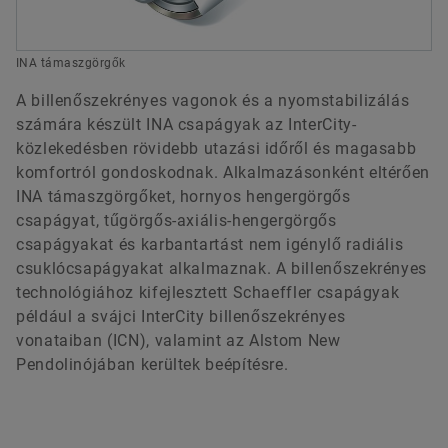
INA támaszgörgők
A billenőszekrényes vagonok és a nyomstabilizálás
számára készült INA csapágyak az InterCity-
közlekedésben rövidebb utazási időről és magasabb
komfortról gondoskodnak. Alkalmazásonként eltérően
INA támaszgörgőket, hornyos hengergörgős
csapágyat, tűgörgős-axiális-hengergörgős
csapágyakat és karbantartást nem igénylő radiális
csuklócsapágyakat alkalmaznak. A billenőszekrényes
technológiához kifejlesztett Schaeffler csapágyak
például a svájci InterCity billenőszekrényes
vonataiban (ICN), valamint az Alstom New
Pendolinójában kerültek beépítésre.