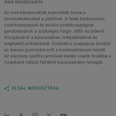
Alsó középcsukló
Az alsó középcsuklók kapcsolják össze a
kocsiszekrényeket a padlónál. A ferde hatásvonalú
csuklócsapágyak és axiális csuklócsapágyak
gondoskodnak a szükséges forgó-, dőlő- és billenő
mozgásokról a kanyarokban, mélyedéseknél és
megfelelő sínfekvésnél. Emellett a csapágyak átadják
az összes gyorsulási erőt a kocsiszekrények között.
Az alacsony padlós járművek esetén viselik továbbá a
forgókeret nélküli felfekvő kocsiszekrény tömegét.
OLDAL MEGOSZTÁSA