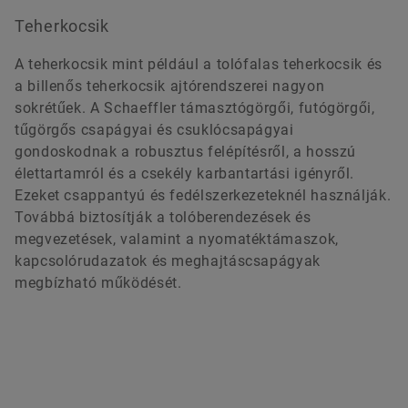
Teherkocsik
A teherkocsik mint például a tolófalas teherkocsik és
a billenős teherkocsik ajtórendszerei nagyon
sokrétűek. A Schaeffler támasztógörgői, futógörgői,
tűgörgős csapágyai és csuklócsapágyai
gondoskodnak a robusztus felépítésről, a hosszú
élettartamról és a csekély karbantartási igényről.
Ezeket csappantyú és fedélszerkezeteknél használják.
Továbbá biztosítják a tolóberendezések és
megvezetések, valamint a nyomatéktámaszok,
kapcsolórudazatok és meghajtáscsapágyak
megbízható működését.