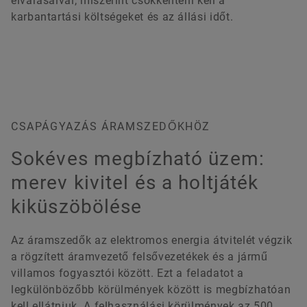
elvárásaival, miszerint csökkenteni kell a
karbantartási költségeket és az állási időt.
CSAPÁGYAZÁS ÁRAMSZEDŐKHÖZ
Sokéves megbízható üzem:
merev kivitel és a holtjáték
kiküszöbölése
Az áramszedők az elektromos energia átvitelét végzik
a rögzített áramvezető felsővezetékek és a jármű
villamos fogyasztói között. Ezt a feladatot a
legkülönbözőbb körülmények között is megbízhatóan
kell ellátniuk. A felhasználási körülmények az 500