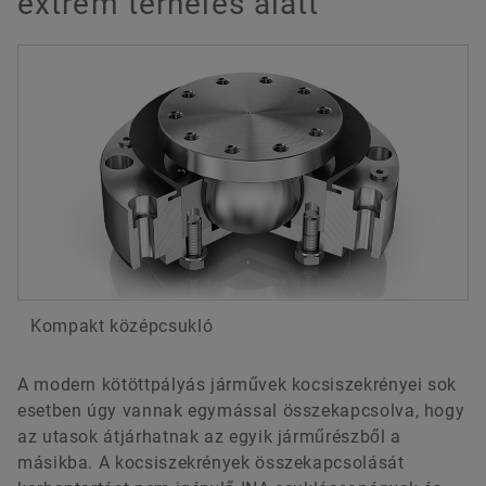
extrém terhelés alatt
Kompakt középcsukló
A modern kötöttpályás járművek kocsiszekrényei sok
esetben úgy vannak egymással összekapcsolva, hogy
az utasok átjárhatnak az egyik járműrészből a
másikba. A kocsiszekrények összekapcsolását