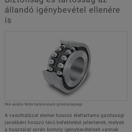
állandó igénybevétel ellenére
Letöltés
is
Forwarding to the web shop
INA axiális ferde hatásvonalú golyóscsapágy
A vasúthálózat elemei hosszú élettartamú gazdasági
javakként hosszú távú befektetést jelentenek, melyek
a használat során komoly igénybevételnek vannak