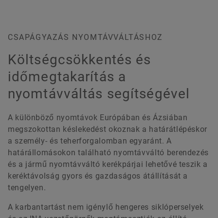
CSAPÁGYAZÁS NYOMTÁVVÁLTÁSHOZ
Költségcsökkentés és
időmegtakarítás a
nyomtávváltás segítségével
A különböző nyomtávok Európában és Ázsiában
megszokottan késlekedést okoznak a határátlépéskor
a személy- és teherforgalomban egyaránt. A
határállomásokon található nyomtávváltó berendezés
és a jármű nyomtávváltó kerékpárjai lehetővé teszik a
keréktávolság gyors és gazdaságos átállítását a
tengelyen.
A karbantartást nem igénylő hengeres siklóperselyek