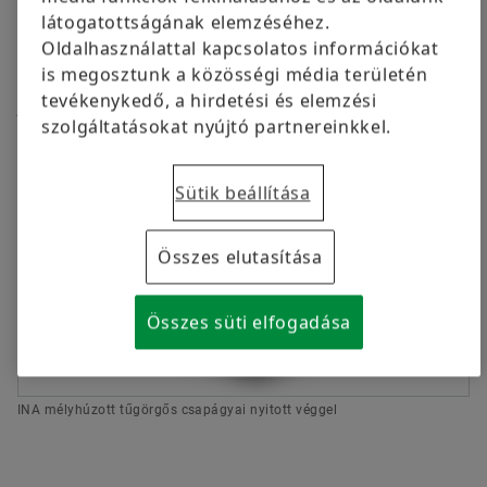
követelmények. Itt érvényre jutnak az INA tűgörgős
látogatottságának elemzéséhez.
csapágyainak, mélyhúzott tűgörgős csapágyainak,
Oldalhasználattal kapcsolatos információkat
axiális tűgörgőscsapágyainak és mélyhúzott
is megosztunk a közösségi média területén
görgőscsapágyainak előnyei, és lehetővé teszik a
tevékenykedő, a hirdetési és elemzési
jövőbe mutató fejlesztéseket.
szolgáltatásokat nyújtó partnereinkkel.
Sütik beállítása
Összes elutasítása
Összes süti elfogadása
INA mélyhúzott tűgörgős csapágyai nyitott véggel