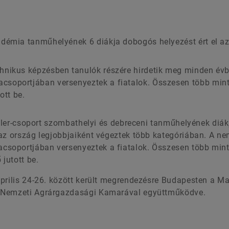
adémia tanműhelyének 6 diákja dobogós helyezést ért el a
hnikus képzésben tanulók részére hirdetik meg minden évb
csoportjában versenyeztek a fiatalok. Összesen több min
ott be.
ffler-csoport szombathelyi és debreceni tanműhelyének diák
az ország legjobbjaiként végeztek több kategóriában. A ne
soportjában versenyeztek a fiatalok. Összesen több min
 jutott be.
április 24-26. között került megrendezésre Budapesten a M
a Nemzeti Agrárgazdasági Kamarával együttműködve.