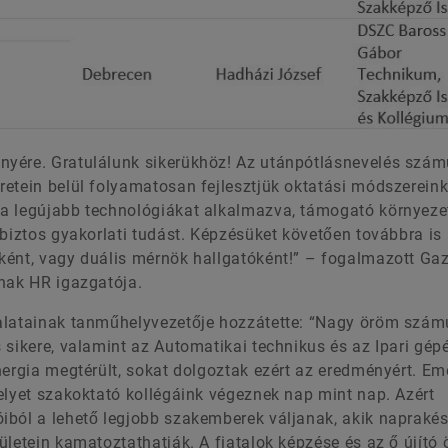
nyére. Gratulálunk sikerükhöz! Az utánpótlásnevelés szá
etein belül folyamatosan fejlesztjük oktatási módszereink
 a legújabb technológiákat alkalmazva, támogató környez
 biztos gyakorlati tudást. Képzésüket követően továbbra is
ként, vagy duális mérnök hallgatóként!” – fogalmazott Ga
inak HR igazgatója.
lalatainak tanműhelyvezetője hozzátette: “Nagy öröm szám
 sikere, valamint az Automatikai technikus és az Ipari gép
ergia megtérült, sokat dolgoztak ezért az eredményért. Eme
elyet szakoktató kollégáink végeznek nap mint nap. Azért
iból a lehető legjobb szakemberek váljanak, akik napraké
letein kamatoztathatják. A fiatalok képzése és az ő újító ö