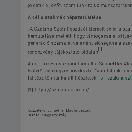
jelentik a jövőt, számítunk rájuk munkatárskén
A cél a szakmák népszerűsítése
„A Szakma Sztár Fesztivál kiemelt célja a sz
bemutatása mellett, hogy támogassa a pályavál
generáció számára, valamint elősegítse a sza
[1]
rendezvény tájékoztató oldalán
.
A célkitűzés összhangban áll a Schaeffler Ak
is évről évre egyre növekszik. Gratulálunk ta
felkészítő munkáját! Részletek:
szakmaszt
[1] https://szakmasztar.hu/
Közzétevő: Schaeffler Magyarország
Ország: Magyarország