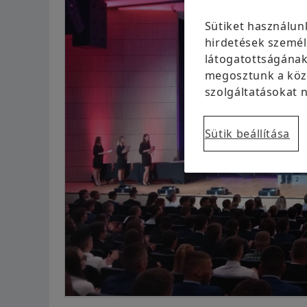
Sütiket használun
hirdetések személ
látogatottságának
megosztunk a közö
szolgáltatásokat n
Sütik beállítása