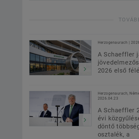
TOVÁB
Herzogenaurach | 202
A Schaeffler j
jövedelmezős
2026 első fél
Herzogenaurach, Néme
2026.04.23
A Schaeffler 
évi közgyűlés
döntő többsé
osztalék, a