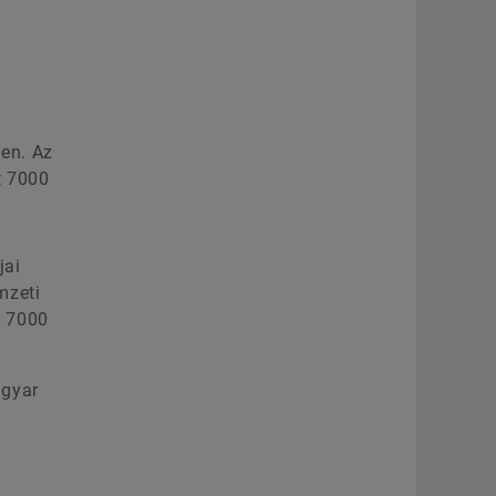
z
en. Az
t 7000
jai
mzeti
t 7000
agyar