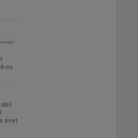
ország |
l
26-os
tabil
l
s évet