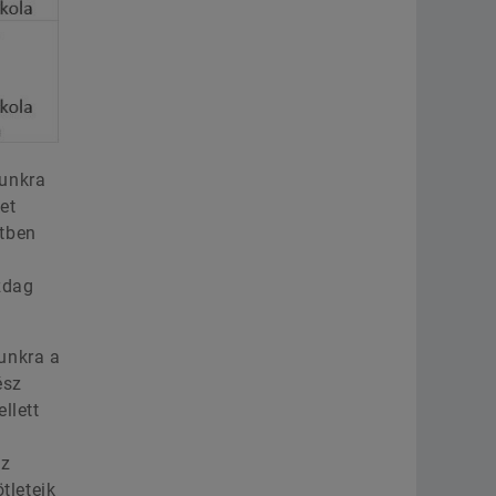
munkra
et
etben
zdag
unkra a
ész
llett
sz
tleteik