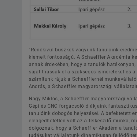
“Rendkívül büszkék vagyunk tanulóink eredmé
kiemelt fontosságú. A Schaeffler Akadémia ker
annak érdekében, hogy a tanulók hatékonyan,
sajátíthassák el a szükséges ismereteket és a
számítunk rájuk a Schaefflernél munkavállaló
András, a Schaeffler magyarországi vállalata
Nagy Miklós, a Schaeffler magyarországi vál
Gépi és CNC forgácsoló diákjaink fantasztikus
tanulóink dobogós helyezései. A befektetett en
elengedhetetlen volt az a felkészítő munka, m
dolgoznak, hogy a Schaeffler Akadémia tanuló
tudásukat vállalatunk dinamikusan fejlődő terü