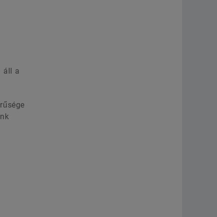
 áll a
erűsége
ink