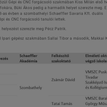
özül Gépi és CNC forgácsoló szakmában Kiss Milán első h
 fokára, Büki Ákos pedig a harmadik helyet szerezte meg. 
as évben a szombathelyi Schaeffler Savaria Kft. duális
pi és CNC forgácsoló tanulói lettek.
helyezést szerezte meg Pécz Patrik.
l Ipari gépész szakmában Sallai Tibor a második, Makkai 