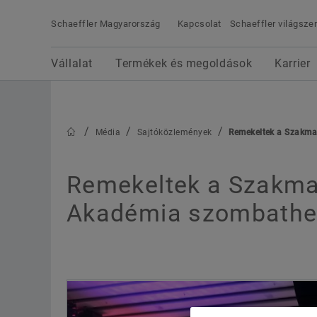
Schaeffler Magyarország
Kapcsolat
Schaeffler világszer
Keresési kifejezés
Vállalat
Termékek és megoldások
Karrier
Média
Vállalat
Termékek és megoldások
Karrier
Naprakész híreket találhat a Schaeffler-csoportró
a Schaeffler Média oldalon! Képek a sajtó
számára, háttérinformációk, videók és még sok
Média
Sajtóközlemények
Remekeltek a Szakma 
más anyag cikkek készítéséhez.
Remekeltek a Szakma 
Akadémia szombathely