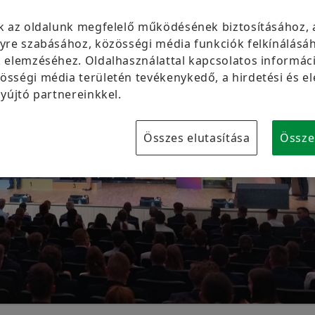
Márkavédelem
k az oldalunk megfelelő működésének biztosításához, 
yre szabásához, közösségi média funkciók felkínálásáh
 elemzéséhez. Oldalhasználattal kapcsolatos informáci
sségi média területén tevékenykedő, a hirdetési és e
yújtó partnereinkkel.
Összes elutasítása
Össze