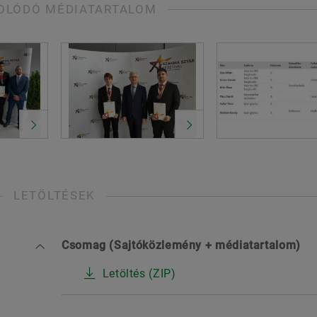
OLÓDÓ MÉDIATARTALOM
LETÖLTÉSEK
Csomag (Sajtóközlemény + médiatartalom)
Letöltés (ZIP)