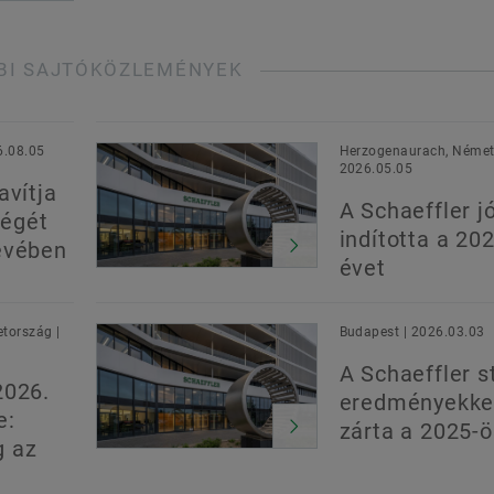
BI SAJTÓKÖZLEMÉNYEK
6.08.05
Herzogenaurach, Német
2026.05.05
avítja
A Schaeffler jó
égét
indította a 20
évében
évet
tország |
Budapest | 2026.03.03
A Schaeffler s
2026.
eredményekke
e:
zárta a 2025-ö
g az