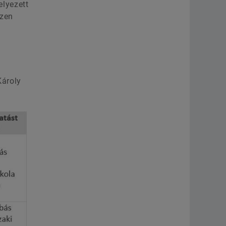
elyezett
Ezen
Károly