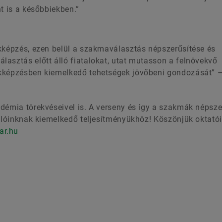
t is a későbbiekben.”
akképzés, ezen belül a szakmaválasztás népszerűsítése és
asztás előtt álló fiatalokat, utat mutasson a felnövekvő
kképzésben kiemelkedő tehetségek jövőbeni gondozását” –
adémia törekvéseivel is. A verseny és így a szakmák népsz
nulóinknak kiemelkedő teljesítményükhöz! Köszönjük oktató
ar.hu