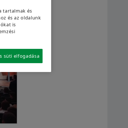
Beszállítói programok
Calculation & Advice
Aer
a tartalmak és
Supplier information management
Kétk
oz és az oldalunk
Megrendelés most
ókat is
Scha
lemzési
s süti elfogadása