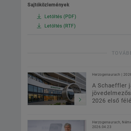
Sajtóközlemények
Letöltés (PDF)
Letöltés (RTF)
TOVÁB
Herzogenaurach | 202
A Schaeffler j
jövedelmezős
2026 első fél
Herzogenaurach, Néme
2026.04.23