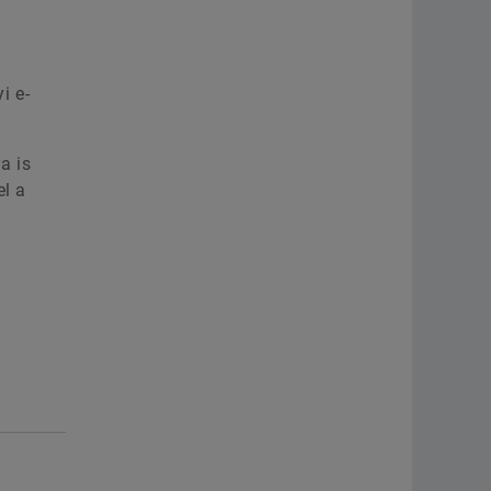
i e-
a is
el a