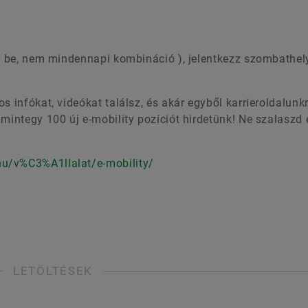
uk be, nem mindennapi kombináció ), jelentkezz szombathely
s infókat, videókat találsz, és akár egyből karrieroldalunkr
mintegy 100 új e-mobility pozíciót hirdetünk! Ne szalaszd 
hu/v%C3%A1llalat/e-mobility/
LETÖLTÉSEK