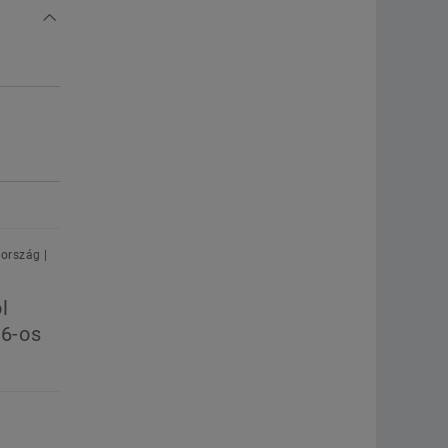
ország |
l
26-os