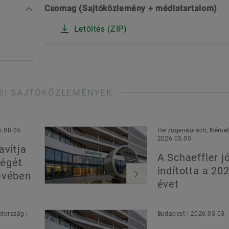
Csomag (Sajtóközlemény + médiatartalom)
Letöltés (ZIP)
BI SAJTÓKÖZLEMÉNYEK
6.08.05
Herzogenaurach, Német
2026.05.05
avítja
A Schaeffler jó
égét
indította a 20
évében
évet
tország |
Budapest | 2026.03.03