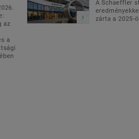
A Schaeffler s
2026.
eredményekke
e:
zárta a 2025-ö
g az
és a
ttsági
yében