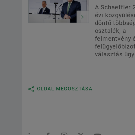
A Schaeffler 
évi közgyűlés
döntő többsé
osztalék, a
felmentvény 
felügyelőbizo
választás üg
OLDAL MEGOSZTÁSA