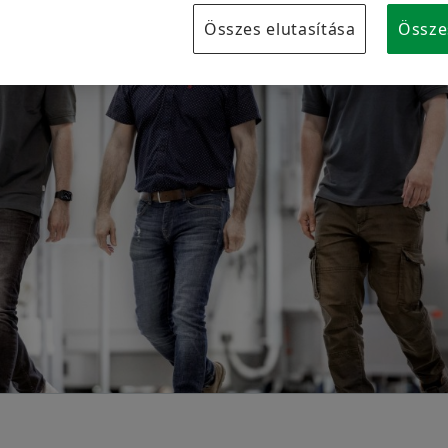
Márkavédelem
Összes elutasítása
Össze