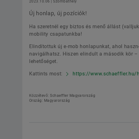
2023.10.06 | Szombathely
Új honlap, új pozíciók!
Ha szeretnél egy biztos és menő állást (vallj
mobility csapatunkba!
Elindítottuk új e-mob honlapunkat, ahol haszno
navigálhatsz. Hiszen elindult a második kör – 
lehetőséget.
Kattints most:
https://www.schaeffler.hu/
Közzétevő: Schaeffler Magyarország
Ország: Magyarország