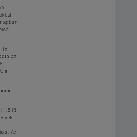
an
ékkal
hónapban
első
llió
ladta az
,8
tt a
zison
v: 1.518
désnek
sza. Az