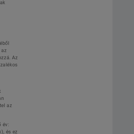
sak
séből
 az
ozzá. Az
ázalékos
i
k
an
tel az
ő év:
k), és ez