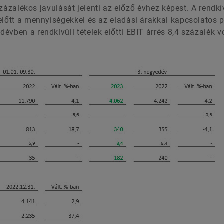
 százalékos javulását jelenti az előző évhez képest. A rendkí
előtt a mennyiségekkel és az eladási árakkal kapcsolatos p
vben a rendkívüli tételek előtti EBIT árrés 8,4 százalék vo