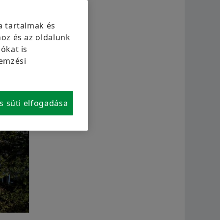
Beszállítói programok
Calculation & Advice
Aer
a tartalmak és
Supplier information management
Kétk
Megrendelés most
oz és az oldalunk
ókat is
Scha
lemzési
s süti elfogadása