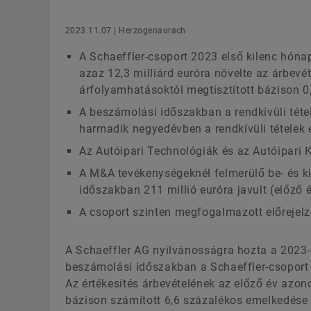
2023.11.07 | Herzogenaurach
A Schaeffler-csoport 2023 első kilenc hóna
azaz 12,3 milliárd euróra növelte az árbevé
árfolyamhatásoktól megtisztított bázison 0,
A beszámolási időszakban a rendkívüli tétele
harmadik negyedévben a rendkívüli tételek el
Az Autóipari Technológiák és az Autóipari 
A M&A tevékenységeknél felmerülő be- és ki
időszakban 211 millió euróra javult (előző é
A csoport szinten megfogalmazott előrejelz
A Schaeffler AG nyilvánosságra hozta a 2023-
beszámolási időszakban a Schaeffler-csoport ár
Az értékesítés árbevételének az előző év azon
bázison számított 6,6 százalékos emelkedése