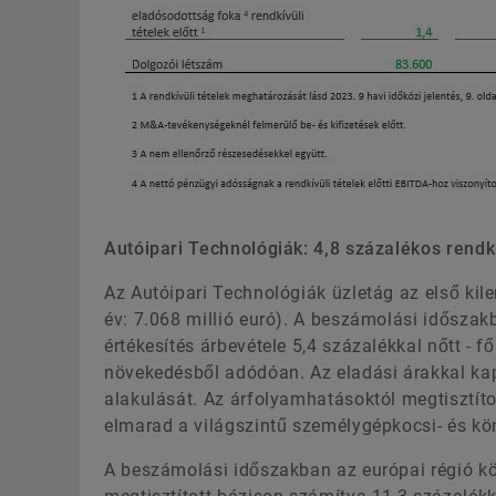
Autóipari Technológiák: 4,8 százalékos rendkí
Az Autóipari Technológiák üzletág az első kile
év: 7.068 millió euró). A beszámolási idősza
értékesítés árbevétele 5,4 százalékkal nőtt - 
növekedésből adódóan. Az eladási árakkal kap
alakulását. Az árfolyamhatásoktól megtisztít
elmarad a világszintű személygépkocsi- és k
A beszámolási időszakban az európai régió kö