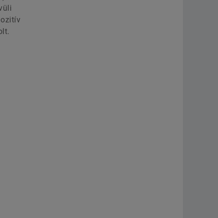
vüli
ozitív
lt.