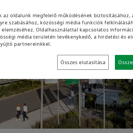
Márkavédelem
k az oldalunk megfelelő működésének biztosításához, 
yre szabásához, közösségi média funkciók felkínálásáh
 elemzéséhez. Oldalhasználattal kapcsolatos informáci
sségi média területén tevékenykedő, a hirdetési és e
yújtó partnereinkkel.
Összes elutasítása
Össze