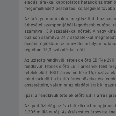
eladási árakkal kapcsolatos hatások szintén po
megemelkedett beszerzési költségeket tovább h
Az árfolyamhatásoktól megtisztított bázison 
árbevétel szempontjából legerősebb európai r
számítva 13,9 százalékkal nőttek. A nagy kína
bázison számítva 24,7 százalékkal meghaladtá
óceáni régiókban az árbevétel árfolyamhatások
régióban 13,3 százalékkal nőtt.
Az üzletág rendkívüli tételek előtti EBIT-je 290
rendkívüli tételek előtti EBIT árrésnek felel 
tételek előtti EBIT árrés mértéke 16,7 százalék 
mindenekelőtt a bruttó árrés növekedése ered
összetételre, valamint az eladási árak kiigazí
Ipar: a rendkívüli tételek előtti
EBIT árrés pia
Az Ipari üzletág az év első kilenc hónapjában ö
3.205 millió euró). Az értékesítés árbevételén