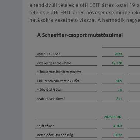
a rendkívüli tételek előtti EBIT árrés közel 19
tételek előtti EBIT árrés növekedése mindenek
hatásokra vezethető vissza. A harmadik negyedé