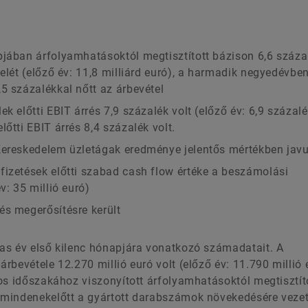
pjában árfolyamhatásoktól megtisztított bázison 6,6 száza
telét (előző év: 11,8 milliárd euró), a harmadik negyedévbe
5 százalékkal nőtt az árbevétel
k előtti EBIT árrés 7,9 százalék volt (előző év: 6,9 százalé
őtti EBIT árrés 8,4 százalék volt.
Kereskedelem üzletágak eredménye jelentős mértékben javu
fizetések előtti szabad cash flow értéke a beszámolási
v: 35 millió euró)
és megerősítésre került
as év első kilenc hónapjára vonatkozó számadatait. A
bevétele 12.270 millió euró volt (előző év: 11.790 millió 
os időszakához viszonyított árfolyamhatásoktól megtisztít
 mindenekelőtt a gyártott darabszámok növekedésére veze