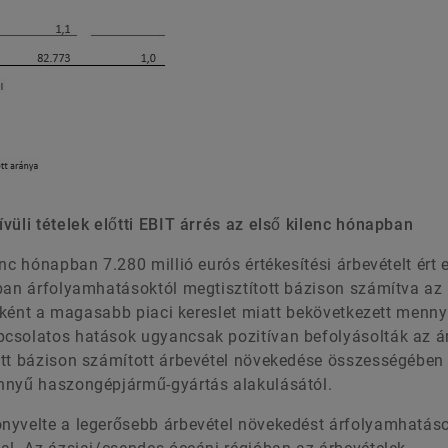
vüli tételek előtti EBIT árrés az első kilenc hónapban
nc hónapban 7.280 millió eurós értékesítési árbevételt ért e
kban árfolyamhatásoktól megtisztított bázison számítva az
főként a magasabb piaci kereslet miatt bekövetkezett menny
csolatos hatások ugyancsak pozitívan befolyásolták az á
ott bázison számított árbevétel növekedése összességében
önnyű haszongépjármű-gyártás alakulásától.
nyvelte a legerősebb árbevétel növekedést árfolyamhatáso