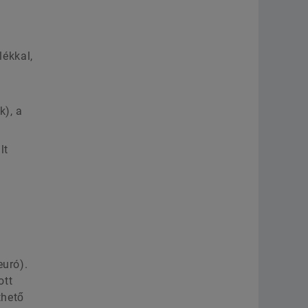
lékkal,
n
k), a
lt
euró).
ott
thető