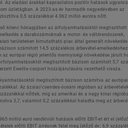
l. Az eladási árakkal kapcsolatos pozitív hatások ugyanc
árom üzletágban. A 2023-as év harmadik negyedévében az
isztítva 0,5 százalékkal 4.062 millió euróra nőtt.
lső kilenc hónapjában az árfolyamhatásoktól megtisztított
emelkedés a darabszámoknak a motor- és váltórendszerek,
lati területeken kimutatható piac által generált növekedé
 bázison számított 14,5 százalékos árbevétel-emelkedéshez
 az európai régió jelentős mennyiségi növekedése járult h
 árfolyamhatásoktól megtisztított bázison számított 5,7 sz
rzett Ewellix-csoport hozzájárulására vezethető vissza.
lyamhatásoktól megtisztított bázison számítva az európa
zalékkal. Az ázsiai/csendes-óceáni régióban az árbevétele
százalékkal nőttek, míg az amerikai és a nagy kínai régiób
molva 3,7, valamint 0,2 százalékkal haladta meg az árbevé
5 millió euró rendkívüli hatások előtti EBIT-et ért el (előz
ételek előtti EBIT árrésnek felel meg (előző év: 6,9 százalé