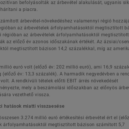
zitívan befolyásolták az árbevétel alakulását, ugyanis sik
árítani a piacra.
számított árbevétel-növekedéshez valamennyi régió hozzájá
égióban az árbevételek árfolyamhatásoktól megtisztított b
i régióban az árbevételek árfolyamhatásoktól megtisztított
k az előző év azonos időszakának értékét. Az ázsiai/cse
tól megtisztított bázison 14,2 százalékkal, míg az amerik
 millió euró volt (előző év: 202 millió euró), ami 16,9 száza
meg (előző év: 13,3 százalék). A harmadik negyedévben a rend
volt. A rendkívüli tételek előtti EBIT árrés növekedését
ményezte, mely a beszámolási időszakban az előnyös árbev
tására vezethető vissza.
ci hatások miatti visszaesése
sszesen 3.274 millió euró értékesítési érbevétel ért el (elő
ek árfolyamhatásoktól megtisztított bázison számított 5,7