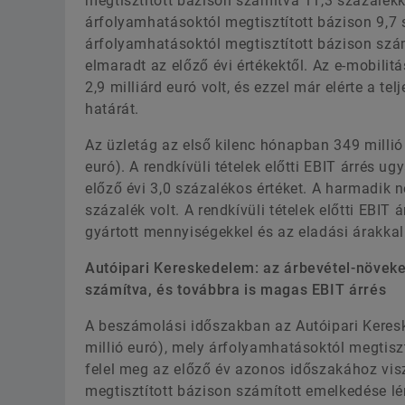
megtisztított bázison számítva 11,3 százalékk
árfolyamhatásoktól megtisztított bázison 9,7 
árfolyamhatásoktól megtisztított bázison szá
elmaradt az előző évi értékektől. Az e-mobili
2,9 milliárd euró volt, és ezzel már elérte a tel
határát.
Az üzletág az első kilenc hónapban 349 millió eu
euró). A rendkívüli tételek előtti EBIT árrés 
előző évi 3,0 százalékos értéket. A harmadik n
százalék volt. A rendkívüli tételek előtti EBI
gyártott mennyiségekkel és az eladási árakkal
Autóipari Kereskedelem: az árbevétel-növeke
számítva, és továbbra is magas EBIT árrés
A beszámolási időszakban az Autóipari Kereske
millió euró), mely árfolyamhatásoktól megtis
felel meg az előző év azonos időszakához vis
megtisztított bázison számított emelkedése l