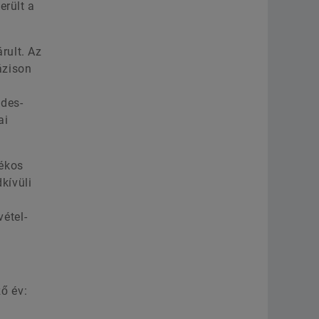
erült a
rult. Az
ázison
ndes-
ai
lékos
kívüli
étel-
ző év: