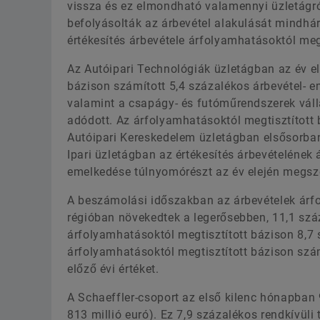
vissza és ez elmondható valamennyi üzletágró
befolyásolták az árbevétel alakulását mindh
értékesítés árbevétele árfolyamhatásoktól megt
Az Autóipari Technológiák üzletágban az év e
bázison számított 5,4 százalékos árbevétel- 
valamint a csapágy- és futóműrendszerek válla
adódott. Az árfolyamhatásoktól megtisztított
Autóipari Kereskedelem üzletágban elsősorban
Ipari üzletágban az értékesítés árbevételének
emelkedése túlnyomórészt az év elején megsze
A beszámolási időszakban az árbevételek árfo
régióban növekedtek a legerősebben, 11,1 szá
árfolyamhatásoktól megtisztított bázison 8,7 
árfolyamhatásoktól megtisztított bázison szá
előző évi értéket.
A Schaeffler-csoport az első kilenc hónapban 96
813 millió euró). Ez 7,9 százalékos rendkívüli t