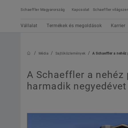
Schaeffler Magyarország
Kapcsolat
Schaeffler világszer
Keresési kifejezés
Vállalat
Termékek és megoldások
Karrier
Média
Vállalat
Termékek és megoldások
Karrier
Naprakész híreket találhat a Schaeffler-csoportró
a Schaeffler Média oldalon! Képek a sajtó
számára, háttérinformációk, videók és még sok
Média
Sajtóközlemények
A Schaeffler a nehéz
más anyag cikkek készítéséhez.
A Schaeffler a nehéz 
harmadik negyedévet 