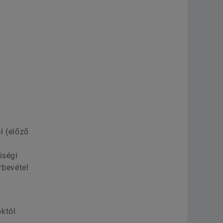
l (előző
iségi
rbevétel
któl