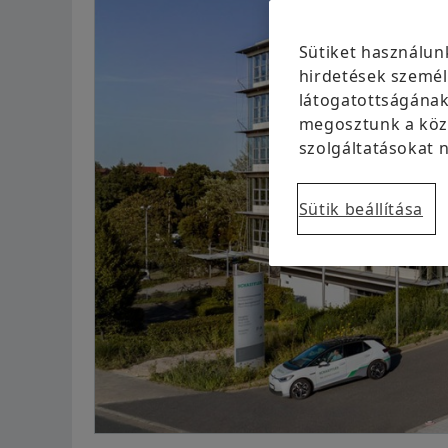
Sütiket használun
hirdetések személ
látogatottságának
megosztunk a közö
szolgáltatásokat n
Sütik beállítása