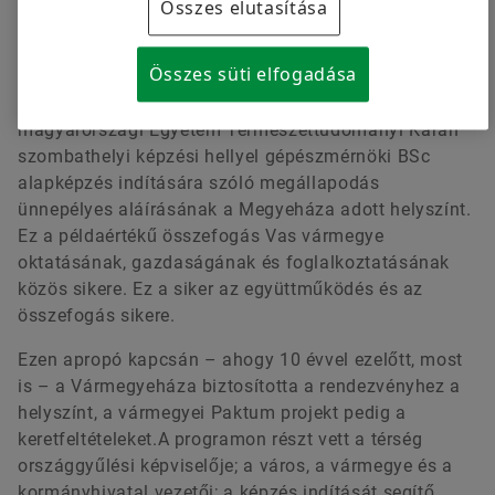
Összes elutasítása
kezdeményezéssel, közös célok érdekében a
vállalkozások fejlődésének és a munkahelyteremtés
Összes süti elfogadása
előfeltételeként is, a helyi duális gépészmérnöki
képzést elindítják. 2013-ban az akkori Nyugat-
magyarországi Egyetem Természettudományi Karán
szombathelyi képzési hellyel gépészmérnöki BSc
alapképzés indítására szóló megállapodás
ünnepélyes aláírásának a Megyeháza adott helyszínt.
Ez a példaértékű összefogás Vas vármegye
oktatásának, gazdaságának és foglalkoztatásának
közös sikere. Ez a siker az együttműködés és az
összefogás sikere.
Ezen apropó kapcsán – ahogy 10 évvel ezelőtt, most
is – a Vármegyeháza biztosította a rendezvényhez a
helyszínt, a vármegyei Paktum projekt pedig a
keretfeltételeket.A programon részt vett a térség
országgyűlési képviselője; a város, a vármegye és a
kormányhivatal vezetői; a képzés indítását segítő