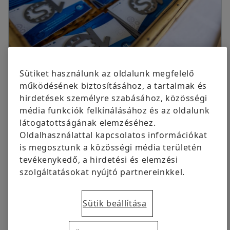
ingyenesen volt elérhető eredetileg.
Cégcsoport
Digitális termékek
Kommunikációért felelős kapcsolattartó
Schaeffler Savaria Kft., Szombathely
Márkavédelem
+3694 588 219
sule.tamara.nikolett@schaeffler.com
Megrendelés most
Sütiket használunk az oldalunk megfelelő
működésének biztosításához, a tartalmak és
2023.11.25 | Szombathely
hirdetések személyre szabásához, közösségi
média funkciók felkínálásához és az oldalunk
A szombathelyi gépészmérnöki képzés
látogatottságának elemzéséhez.
megteremtéséről szóló megállapodás
Oldalhasználattal kapcsolatos információkat
aláírásának 10. évfordulója alkalmából
is megosztunk a közösségi média területén
szervezett rendezvényt Vas Vármegye
tevékenykedő, a hirdetési és elemzési
Önkormányzata és ELTE IK Savaria Műszaki
szolgáltatásokat nyújtó partnereinkkel.
Intézet november 22-én.
Sütik beállítása
10 évvel ezelőtt Vas megye meghatározó szereplői -
köztük vállalatunk is - példaértékű együttműködést
kötöttek annak érdekében, hogy közös