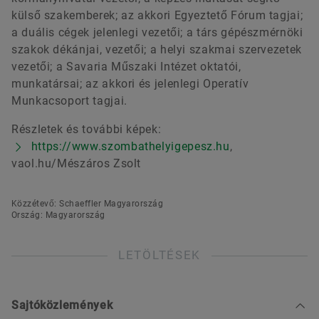
külső szakemberek; az akkori Egyeztető Fórum tagjai;
a duális cégek jelenlegi vezetői; a társ gépészmérnöki
szakok dékánjai, vezetői; a helyi szakmai szervezetek
vezetői; a Savaria Műszaki Intézet oktatói,
munkatársai; az akkori és jelenlegi Operatív
Munkacsoport tagjai.
Részletek és további képek:
https://www.szombathelyigepesz.hu
,
vaol.hu/Mészáros Zsolt
Közzétevő: Schaeffler Magyarország
Ország: Magyarország
LETÖLTÉSEK
Sajtóközlemények