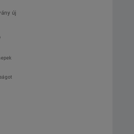
vány új
p
nepek
dságot