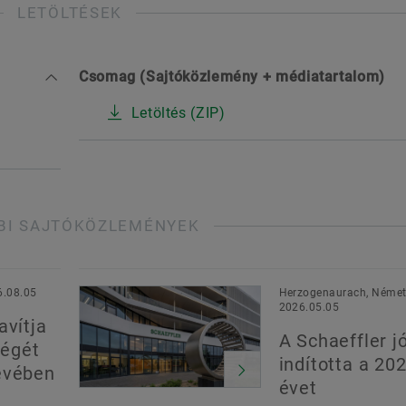
LETÖLTÉSEK
Csomag (Sajtóközlemény + médiatartalom)
Letöltés (ZIP)
BI SAJTÓKÖZLEMÉNYEK
6.08.05
Herzogenaurach, Német
2026.05.05
avítja
A Schaeffler jó
égét
indította a 20
évében
évet