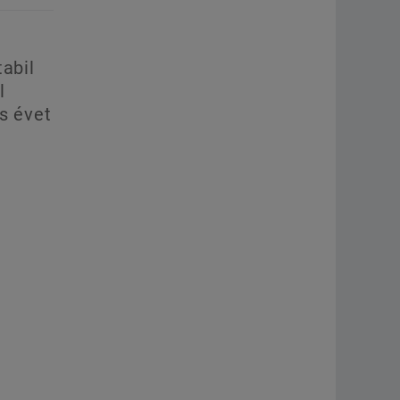
tabil
l
s évet