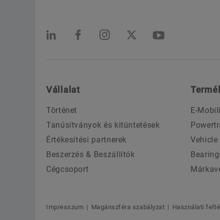
Vállalat
Termé
Történet
E-Mobil
Tanúsítványok és kitüntetések
Powertr
Értékesítési partnerek
Vehicle
Beszerzés & Beszállítók
Bearing
Cégcsoport
Márkav
Impresszum
Magánszféra szabályzat
Használati felt