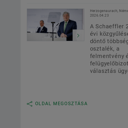
Herzogenaurach, Néme
2026.04.23
A Schaeffler 
évi közgyűlés
döntő többsé
osztalék, a
felmentvény 
felügyelőbizo
választás üg
OLDAL MEGOSZTÁSA