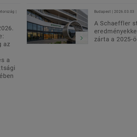
tország |
Budapest | 2026.03.03
A Schaeffler s
2026.
eredményekke
e:
zárta a 2025-ö
g az
és a
ttsági
yében