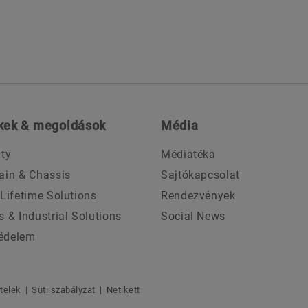
kek & megoldások
Média
ity
Médiatéka
ain & Chassis
Sajtókapcsolat
 Lifetime Solutions
Rendezvények
s & Industrial Solutions
Social News
édelem
ételek
Süti szabályzat
Netikett