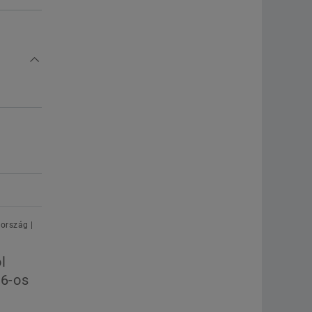
ország |
l
26-os