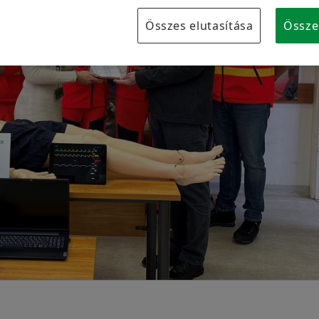
Márkavédelem
Összes elutasítása
Össze