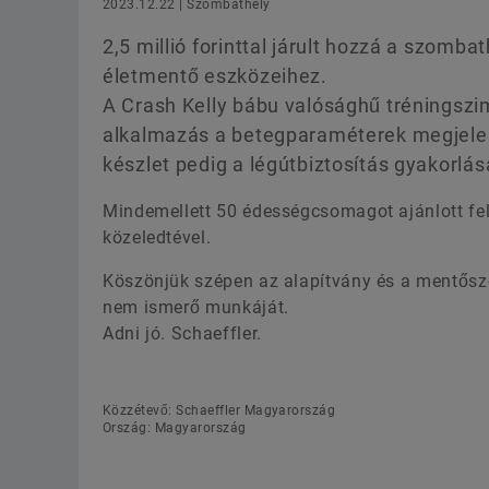
2023.12.22 | Szombathely
2,5 millió forinttal járult hozzá a szomb
életmentő eszközeihez.
A Crash Kelly bábu valósághű tréningszi
alkalmazás a betegparaméterek megjelení
készlet pedig a légútbiztosítás gyakorlá
Mindemellett 50 édességcsomagot ajánlott fe
közeledtével.
Köszönjük szépen az alapítvány és a mentőszo
nem ismerő munkáját.
Adni jó. Schaeffler.
Közzétevő: Schaeffler Magyarország
Ország: Magyarország