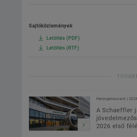
Sajtóközlemények
Letöltés (PDF)
Letöltés (RTF)
TOVÁB
Herzogenaurach | 202
A Schaeffler j
jövedelmezős
2026 első fél