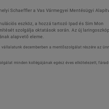
athelyi Schaeffler a Vas Vármegyei Mentésügyi Alapít
mulációs eszköz, a hozzá tartozó Ipad és Sim Mon
tését szolgálja oktatások során. Az új laringoszkó
sának alapvető eleme.
l vállalatunk decemberben a mentőszolgálat részére az ün
lgálat minden kollégájának egész éves elkötelezett, fára