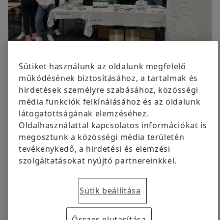
ingyenesen volt elérhető eredetileg.
Cégcsoport
Digitális termékek
Kommunikációért felelős kapcsolattartó
Schaeffler Savaria Kft., Szombathely
Márkavédelem
+3694 588 219
sule.tamara.nikolett@schaeffler.com
Megrendelés most
Sütiket használunk az oldalunk megfelelő
2024.02.07 | Szombathely
működésének biztosításához, a tartalmak és
3 helyszín, számtalan érdeklődő. Sikeres
hirdetések személyre szabásához, közösségi
egyetemi nyílt napokon vettek részt a
média funkciók felkínálásához és az oldalunk
látogatottságának elemzéséhez.
szombathelyi Schaeffler Akadémia kollégái.
Oldalhasználattal kapcsolatos információkat is
Január 16-án a Nyitott Kapuk programon, a Győr
megosztunk a közösségi média területén
Városi Egyetemi Csarnokban várták munkatársaink a
tevékenykedő, a hirdetési és elemzési
fiatalokat. Itt mindent megtudhattak a résztvevők a
szolgáltatásokat nyújtó partnereinkkel.
Széchenyi Egyetemről, megismerkedhettek a duális
képzés előnyeivel, és még exkluzív Schaeffleres
Sütik beállítása
fánkot is kóstolhattak!
Január 24-én a szombathelyi ELTE Nyílt napján a
Összes elutasítása