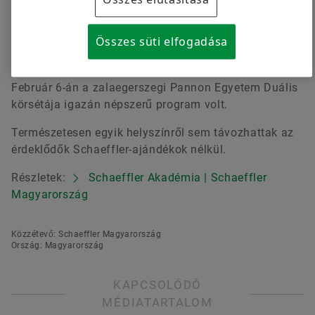
holnap mérnökeivel találkozhattunk és végzett duális
hallgatók tartottak kerekasztal beszélgetést, köztük
Összes süti elfogadása
Horváth Mátyás, korábbi Schaeffleres hallgató, aki
ma már az e-mobility üzemünk munkatársa.
Február 6-án a zalaegerszegi Pannon Egyetem Duális
körsétája igazán népszerű program volt.
Természetesen egyik helyszínről sem távozhattak az
érdeklődők Schaeffler-ajándékok nélkül.
Részletek:
Schaeffler Akadémia | Schaeffler
Magyarország
Közzétevő: Schaeffler Magyarország
Ország: Magyarország
KAPCSOLÓDÓ
MÉDIATARTALOM