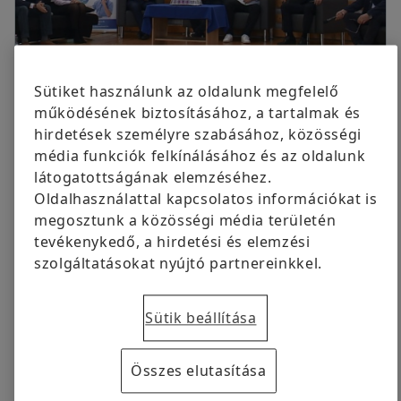
ingyenesen volt elérhető eredetileg.
Cégcsoport
Digitális termékek
Kommunikációért felelős kapcsolattartó
Schaeffler Savaria Kft., Szombathely
Márkavédelem
+3694 588 219
sule.tamara.nikolett@schaeffler.com
Megrendelés most
Sütiket használunk az oldalunk megfelelő
működésének biztosításához, a tartalmak és
2024.02.07 | Debrecen
hirdetések személyre szabásához, közösségi
média funkciók felkínálásához és az oldalunk
Kerekasztal beszélgetésen vett részt a
látogatottságának elemzéséhez.
Schaeffler Debrecen Kft. ügyvezetője, Szabó
Oldalhasználattal kapcsolatos információkat is
Péter a Debreceni SZC Mechwart András
megosztunk a közösségi média területén
Gépipari és Informatikai Technikum
tevékenykedő, a hirdetési és elemzési
Karrierhetének megnyitóján.
szolgáltatásokat nyújtó partnereinkkel.
A kerekasztal beszélgetés fő témája a szakképzési
Sütik beállítása
centrum és a vállalatok által kínált duális képzés volt,
illetve annak hatása a diákok karrierfejlődésére,
fókuszálva a vállalat által biztosított
Összes elutasítása
mentorprogramokra, szakmai tapasztalatszerzésre, és