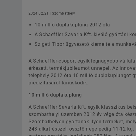
2024.02.21 | Szombathely
10 millió duplakuplung 2012 óta
A Schaeffler Savaria Kft. kiváló gyártási 
Szigeti Tibor ügyvezető kiemelte a munkavá
A Schaeffler-csoport egyik legnagyobb vállal
érkezett, termékjubileumot ünnepel. Az innova
telephely 2012 óta 10 millió duplakuplungot g
precizitásáról tanúskodik.
10 millió duplakuplung
A Schaeffler Savaria Kft. egyik klasszikus be
szombathelyi üzemben 2012 év vége óta készít
Szombathelyen gyártanak ilyen terméket, mely
243 alkatrésszel, össztömege pedig 11-12 kg. 