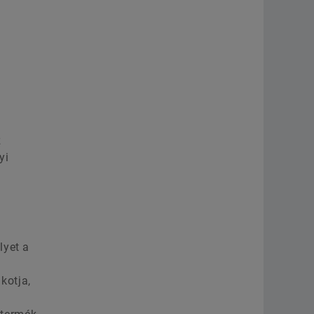
z
yi
lyet a
kotja,