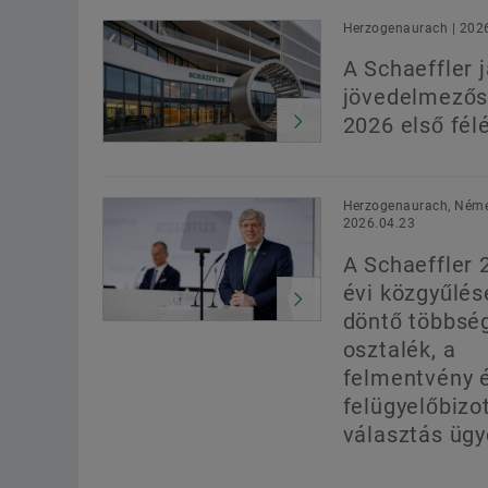
Herzogenaurach | 202
A Schaeffler j
jövedelmezős
2026 első fél
Herzogenaurach, Néme
2026.04.23
A Schaeffler 
évi közgyűlés
döntő többsé
osztalék, a
felmentvény 
felügyelőbizo
választás üg