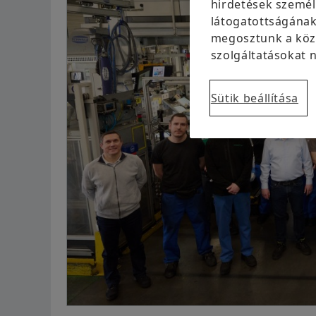
hirdetések személ
látogatottságának
megosztunk a közö
szolgáltatásokat n
Sütik beállítása