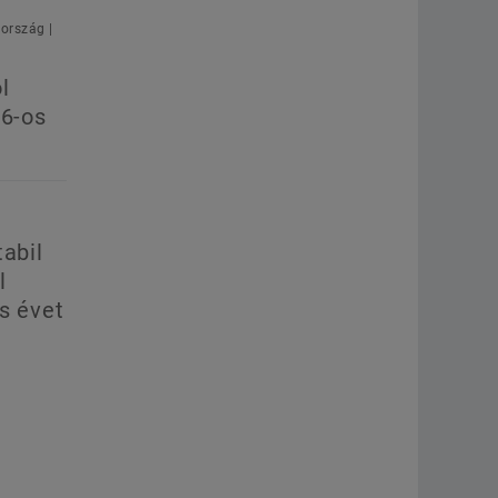
ország |
l
26-os
tabil
l
s évet