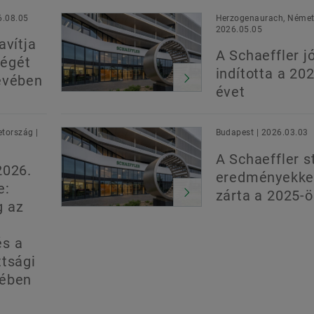
6.08.05
Herzogenaurach, Német
2026.05.05
avítja
A Schaeffler jó
égét
indította a 20
évében
évet
tország |
Budapest | 2026.03.03
A Schaeffler s
2026.
eredményekke
e:
zárta a 2025-ö
g az
és a
ttsági
yében