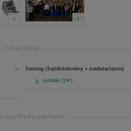
LETÖLTÉSEK
Csomag (Sajtóközlemény + médiatartalom)
Letöltés (ZIP)
BI SAJTÓKÖZLEMÉNYEK