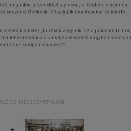
áltuk magunkat a termékkel a piacon, a jövőben is számos
és köszönet Önöknek. Köszönjük lojalitásukat és kitartó
ős vezető kiemelte, „büszkék vagyunk. Ez a jubileum fontos
 terület szaktudása a vállalat sikereihez nagyban hozzájár
arapítjuk kompetenciáinkat.”
OLÓDÓ MÉDIATARTALOM