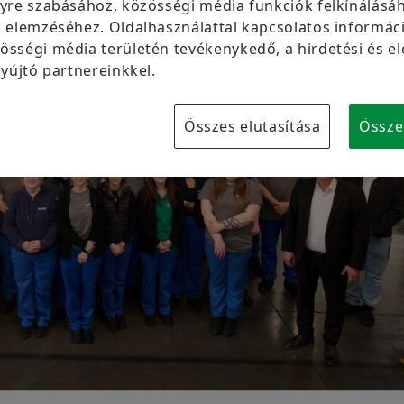
yre szabásához, közösségi média funkciók felkínálásáh
Márkavédelem
 elemzéséhez. Oldalhasználattal kapcsolatos informáci
sségi média területén tevékenykedő, a hirdetési és e
yújtó partnereinkkel.
Összes elutasítása
Össze