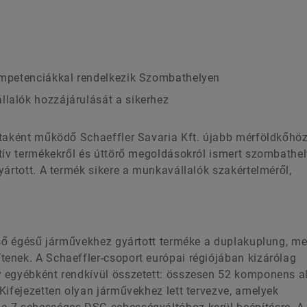
kompetenciákkal rendelkezik Szombathelyen
llalók hozzájárulását a sikerhez
ataként működő Schaeffler Savaria Kft. újabb mérföldkőhö
tív termékekről és úttörő megoldásokról ismert szombathel
yártott. A termék sikere a munkavállalók szakértelméről,
lső égésű járművekhez gyártott terméke a duplakuplung, me
enek. A Schaeffler-csoport európai régiójában kizárólag
 egyébként rendkívül összetett: összesen 52 komponens al
Kifejezetten olyan járművekhez lett tervezve, amelyek