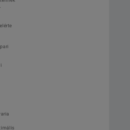
 termék
-
elérte
pari
i
ő
varia
ximális