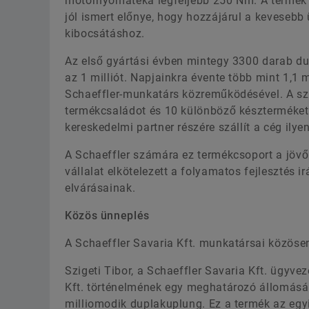
motornyomatéka legfeljebb 250 Nm. A termék 
jól ismert előnye, hogy hozzájárul a kevese
kibocsátáshoz.
Az első gyártási évben mintegy 3300 darab dup
az 1 milliót. Napjainkra évente több mint 1,1
Schaeffler-munkatárs közreműködésével. A s
termékcsaládot és 10 különböző készterméket
kereskedelmi partner részére szállít a cég ilye
A Schaeffler számára ez termékcsoport a jövő
vállalat elkötelezett a folyamatos fejlesztés 
elvárásainak.
Közös ünneplés
A Schaeffler Savaria Kft. munkatársai közöse
Szigeti Tibor, a Schaeffler Savaria Kft. ügyv
Kft. történelmének egy meghatározó állomásáh
milliomodik duplakuplung. Ez a termék az egy