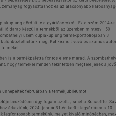
a 7 sebességes DSG sebességváltóhoz kerül beépítésre. A
bb üzemanyag fogyasztáshoz és az alacsonyabb károsanyag
lakuplung gördült le a gyártósorokról. Ez a szám 2014-re 
 millió darab készül a termékből az üzemben mintegy 150
zombathelyi üzem duplakuplung termékportfóliójában 3
 különböztethetünk meg. Két kiemelt vevő és számos autói
n terméket.
ben is a termékpaletta fontos eleme marad. A szombathely
iránt, hogy termékei minden tekintetben megfeleljenek a jöv
n ünnepelték februárban a termékjubileumot.
ezetője beszédében úgy fogalmazott, „ismét a Schaeffler Sa
oz érkeztünk, 2024. január 31-én került legyártásra a 10
ik legfontosabb termékünk, melyet kiváló minőségben, ma