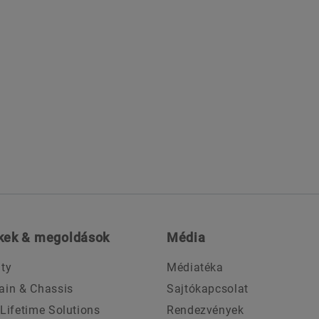
kek & megoldások
Média
ity
Médiatéka
ain & Chassis
Sajtókapcsolat
 Lifetime Solutions
Rendezvények