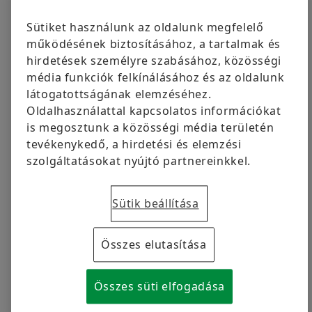
ingyenesen volt elérhető eredetileg.
Cégcsoport
Digitális termékek
Communications & Branding Professional
Sütiket használunk az oldalunk megfelelő
Schaeffler Savaria Kft., Szombathely
Márkavédelem
működésének biztosításához, a tartalmak és
+3694 588 219
hirdetések személyre szabásához, közösségi
sule.tamara.nikolett@schaeffler.com
Megrendelés most
média funkciók felkínálásához és az oldalunk
látogatottságának elemzéséhez.
Oldalhasználattal kapcsolatos információkat
is megosztunk a közösségi média területén
tevékenykedő, a hirdetési és elemzési
2024.04.06 | Szombathely
szolgáltatásokat nyújtó partnereinkkel.
Tovább bővül szombathelyi napelemparkunk.
Több, mint 2 295 kWp teljesítménnyel, közel
Sütik beállítása
4300 panellel fejlesztjük a kiserőművet első
szombathelyi üzemünk területén.
Összes elutasítása
Beruházásunkkal hozzájárulunk a Schaeffler-csoport
fenntarthatósági céljaihoz és a klímavédelemhez
Összes süti elfogadása
egyaránt.