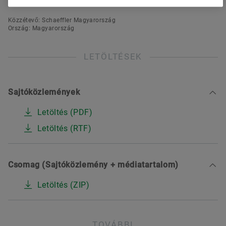
Közzétevő: Schaeffler Magyarország
Ország: Magyarország
LETÖLTÉSEK
Sajtóközlemények
Letöltés (PDF)
Letöltés (RTF)
Csomag (Sajtóközlemény + médiatartalom)
Letöltés (ZIP)
TOVÁBBI