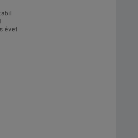
tabil
l
s évet