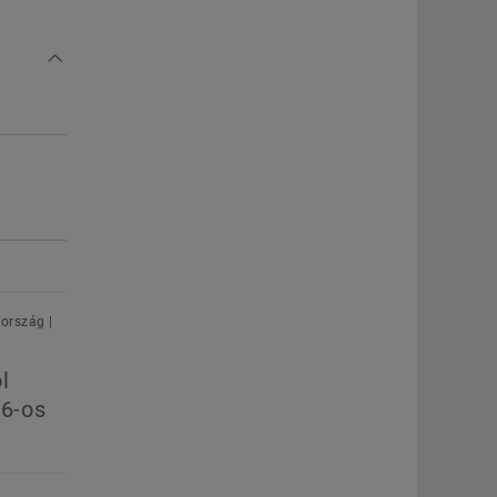
ország |
l
26-os