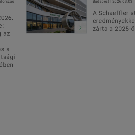
tország |
Budapest | 2026.03.03
A Schaeffler s
2026.
eredményekke
e:
zárta a 2025-ö
g az
és a
ttsági
yében