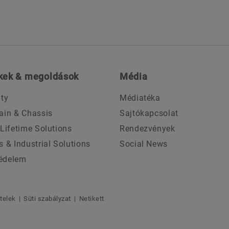
kek & megoldások
Média
ity
Médiatéka
ain & Chassis
Sajtókapcsolat
 Lifetime Solutions
Rendezvények
s & Industrial Solutions
Social News
édelem
ételek
Süti szabályzat
Netikett