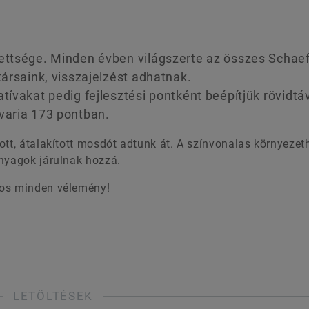
dettsége. Minden évben világszerte az összes Schaef
társaink, visszajelzést adhatnak.
tívakat pedig fejlesztési pontként beépítjük rövidtá
varia 173 pontban.
ott, átalakított mosdót adtunk át. A színvonalas környezet
anyagok járulnak hozzá.
tos minden vélemény!
LETÖLTÉSEK