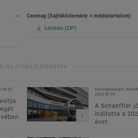
Csomag (Sajtóközlemény + médiatartalom)
Letöltés (ZIP)
BI SAJTÓKÖZLEMÉNYEK
6.08.05
Herzogenaurach, Német
2026.05.05
avítja
A Schaeffler jó
égét
indította a 20
évében
évet