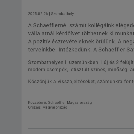
2025.02.26 | Szombathely
A Schaefflernél számít kollégáink elége
vállalatnál kérdőívet tölthetnek ki munka
A pozitív észrevételeknek örülünk. A nega
terveinkbe. Intézkedünk. A Schaeffler Sa
Szombathelyen I. üzemünkben 1 új és 2 felújít
modern csempék, letisztult színek, minőségi 
Köszönjük a visszajelzéseket, számunkra fon
Közzétevő: Schaeffler Magyarország
Ország: Magyarország