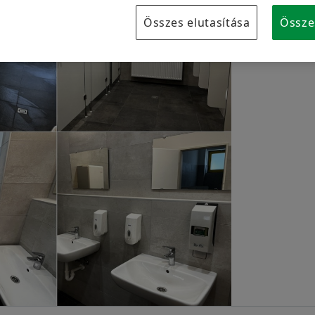
Márkavédelem
Összes elutasítása
Össze