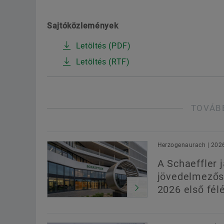
Sajtóközlemények
Letöltés (PDF)
Letöltés (RTF)
TOVÁB
Herzogenaurach | 202
A Schaeffler j
jövedelmezős
2026 első fél