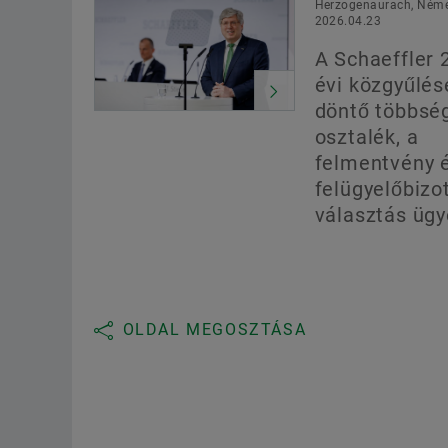
Herzogenaurach, Néme
2026.04.23
A Schaeffler 
évi közgyűlés
döntő többsé
osztalék, a
felmentvény 
felügyelőbizo
választás üg
OLDAL MEGOSZTÁSA