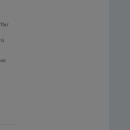
fler
vú
hez