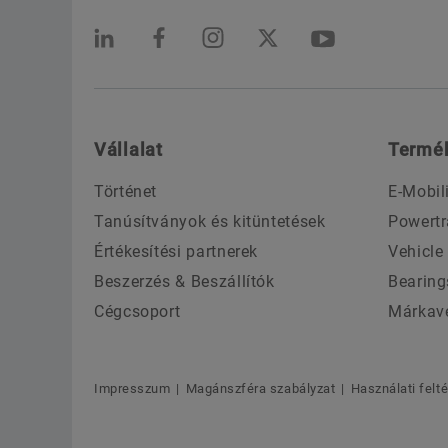
Vállalat
Termé
Történet
E-Mobil
Tanúsítványok és kitüntetések
Powertr
Értékesítési partnerek
Vehicle
Beszerzés & Beszállítók
Bearing
Cégcsoport
Márkav
Impresszum
Magánszféra szabályzat
Használati felt