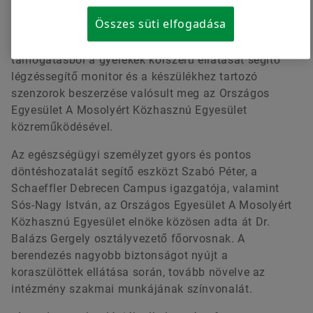
Gyermekklinika Szülészeti és Koraszülött Intenzív
Összes süti elfogadása
Osztályán dolgozó szakemberek munkáját a
debreceni Schaeffler. A 3 millió forint összértékű
támogatásból a gyerekek korszerű ellátását segítő
légzéssegítő monitor és a készülékhez tartozó
szenzorok beszerzése valósult meg az Országos
Egyesület A Mosolyért Közhasznú Egyesület
közreműködésével.
Az egészségügyi személyzet gyors és pontos
döntéshozatalát segítő eszközt Szabó Péter, a
Schaeffler Debrecen Campus igazgatója, valamint
Sós-Nagy István, az Országos Egyesület A Mosolyért
Közhasznú Egyesület elnöke közösen adta át Dr.
Balázs Gergely osztályvezető főorvosnak. A
berendezés nagyobb biztonságot nyújt a
koraszülöttek ellátása során, tovább növelve az
intézmény szakmai munkájának színvonalát.