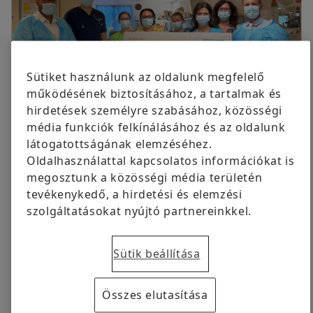
ingyenesen volt elérhető eredetileg.
Cégcsoport
Digitális termékek
Communications and Branding Hungary
Márkavédelem
Schaeffler companies Hungary
Megrendelés most
Schaeffler Debrecen Kft.
Sütiket használunk az oldalunk megfelelő
Debrecen
működésének biztosításához, a tartalmak és
hirdetések személyre szabásához, közösségi
+36 20 455 0818
média funkciók felkínálásához és az oldalunk
Az adományból vásárolt korszerű készülék átadása
zsolt.szabo@vitesco.com
látogatottságának elemzéséhez.
Oldalhasználattal kapcsolatos információkat is
2026.06.25 | Debrecen
megosztunk a közösségi média területén
tevékenykedő, a hirdetési és elemzési
Hárommillió forintos adományával járul hozzá a
szolgáltatásokat nyújtó partnereinkkel.
hatékonyabb koraszülött-ellátáshoz a vállalat
A támogatásból vásárolt korszerű légzésfigyelő és
légzéssegítő rendszer növeli a gyógyító munka
Sütik beállítása
pontosságát
Összes elutasítása
Újabb adománnyal segíti a Debreceni Egyetem