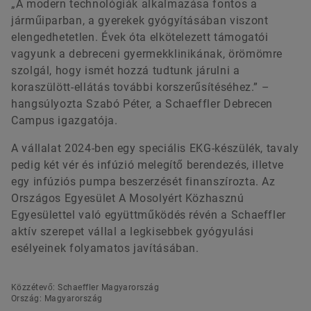
„A modern technológiák alkalmazása fontos a
járműiparban, a gyerekek gyógyításában viszont
elengedhetetlen. Évek óta elkötelezett támogatói
vagyunk a debreceni gyermekklinikának, örömömre
szolgál, hogy ismét hozzá tudtunk járulni a
koraszülött-ellátás további korszerűsítéséhez.” –
hangsúlyozta Szabó Péter, a Schaeffler Debrecen
Campus igazgatója.
A vállalat 2024-ben egy speciális EKG-készülék, tavaly
pedig két vér és infúzió melegítő berendezés, illetve
egy infúziós pumpa beszerzését finanszírozta. Az
Országos Egyesület A Mosolyért Közhasznú
Egyesülettel való együttműködés révén a Schaeffler
aktív szerepet vállal a legkisebbek gyógyulási
esélyeinek folyamatos javításában.
Közzétevő: Schaeffler Magyarország
Ország: Magyarország