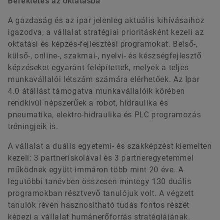
Befektetés az oktatásba
A gazdaság és az ipar jelenleg aktuális kihívásaihoz
igazodva, a vállalat stratégiai prioritásként kezeli az
oktatási és képzés-fejlesztési programokat. Belső-,
külső-, online-, szakmai-, nyelvi- és készségfejlesztő
képzéseket egyaránt felépítettek, melyek a teljes
munkavállalói létszám számára elérhetőek. Az Ipar
4.0 átállást támogatva munkavállalóik körében
rendkívül népszerűek a robot, hidraulika és
pneumatika, elektro-hidraulika és PLC programozás
tréningjeik is.
A vállalat a duális egyetemi- és szakképzést kiemelten
kezeli: 3 partneriskolával és 3 partneregyetemmel
működnek együtt immáron több mint 20 éve. A
legutóbbi tanévben összesen mintegy 130 duális
programokban résztvevő tanulójuk volt. A végzett
tanulók révén hasznosítható tudás fontos részét
képezi a vállalat humánerőforrás stratégiájának.