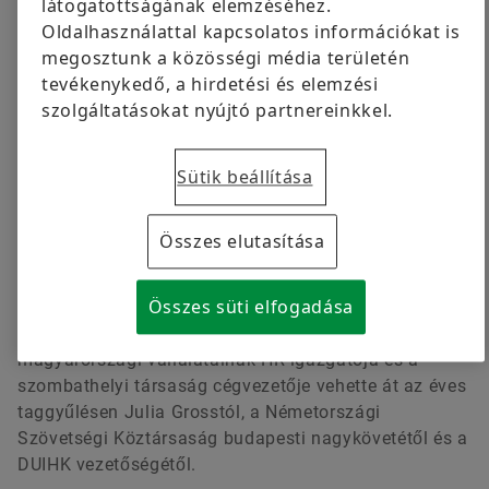
Schaeffler szombathelyi vállalata a Német-Magyar
látogatottságának elemzéséhez.
Ipari és Kereskedelmi Kamara (DUIHK) pályázatán. A
Oldalhasználattal kapcsolatos információkat is
díjjal olyan vállalatokat jutalmaztak, amelyek egy
megosztunk a közösségi média területén
komplex szempontrendszer alapján példaértékű,
tevékenykedő, a hirdetési és elemzési
megbízható módon gondoskodnak munkatársaik
szolgáltatásokat nyújtó partnereinkkel.
munka- és életkörülményeiről. Az értékelési
kritériumok között kiemelt súllyal szerepeltek az
Sütik beállítása
alkalmazott javadalmazási- és motivációs rendszerek,
az egészségvédelmi támogatások,
munkakörülmények, fejlődési és karrierlehetőségek,
Összes elutasítása
valamint a jelenkorban különösen fontos ESG-
irányelvek.
Összes süti elfogadása
A kitüntető oklevelet Gazdag András, a Schaeffler
magyarországi vállalatainak HR igazgatója és a
szombathelyi társaság cégvezetője vehette át az éves
taggyűlésen Julia Grosstól, a Németországi
Szövetségi Köztársaság budapesti nagykövetétől és a
DUIHK vezetőségétől.