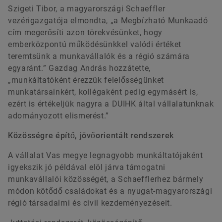
Szigeti Tibor, a magyarországi Schaeffler
vezérigazgatója elmondta, „a Megbízható Munkaadó
cím megerősíti azon törekvésünket, hogy
emberközpontú működésünkkel valódi értéket
teremtsünk a munkavállalók és a régió számára
egyaránt.” Gazdag András hozzátette,
„munkáltatóként érezzük felelősségünket
munkatársainkért, kollégaként pedig egymásért is,
ezért is értékeljük nagyra a DUIHK által vállalatunknak
adományozott elismerést.”
Közösségre építő, jövőorientált rendszerek
A vállalat Vas megye legnagyobb munkáltatójaként
igyekszik jó példával elöl járva támogatni
munkavállalói közösségét, a Schaefflerhez bármely
módon kötődő családokat és a nyugat-magyarországi
régió társadalmi és civil kezdeményezéseit.