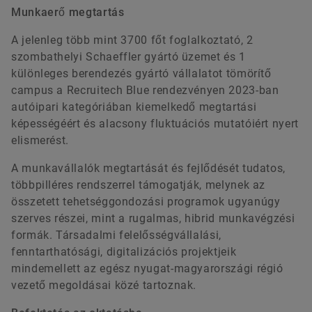
Munkaerő megtartás
A jelenleg több mint 3700 főt foglalkoztató, 2
szombathelyi Schaeffler gyártó üzemet és 1
különleges berendezés gyártó vállalatot tömörítő
campus a Recruitech Blue rendezvényen 2023-ban
autóipari kategóriában kiemelkedő megtartási
képességéért és alacsony fluktuációs mutatóiért nyert
elismerést.
A munkavállalók megtartását és fejlődését tudatos,
többpilléres rendszerrel támogatják, melynek az
összetett tehetséggondozási programok ugyanúgy
szerves részei, mint a rugalmas, hibrid munkavégzési
formák. Társadalmi felelősségvállalási,
fenntarthatósági, digitalizációs projektjeik
mindemellett az egész nyugat-magyarországi régió
vezető megoldásai közé tartoznak.