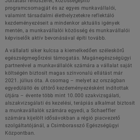
Juttatási rendszerét, közösségépítő
programcsomagját és az egyes munkavállalói,
valamint társadalmi élethelyzetekre reflektáló
kezdeményezéseit a mindenkor aktuális igények
mentén, a munkavállalói közösség és munkavállalói
képviselők aktív bevonásával építi tovább.
A vállalati siker kulcsa a kiemelkedően széleskörű
egészségmegőrzési támogatás. Magánegészségügyi
partnerével a munkavállalók számára a vállalat saját
költségén biztosít magas színvonalú ellátást már
2021. július óta. A csomag – melyet az országban
egyedülálló és úttörő kezdeményezésként indítottak
útjára – évente több mint 10.000 szakvizsgálati,
alszakvizsgálati és kezelési, terápiás alkalmat biztosít
a munkavállalók számára egyedi, a Schaeffler
számára kijelölt idősávokban a régió piacvezető
szolgáltatójánál, a Csimborasszó Egészségügyi
Központban.